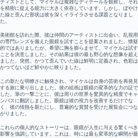
ティストとして、マイケルは複雑なディテールを観察し、それ
を精密に捉える能力に大きく依存しています。しかし、ぼやけ
た線と歪んだ形状は彼を深くイライラさせる課題となりまし
た。
美術館を訪れた際、彼は仲間のアーティストに出会い、乱視用
の専門レンズを備えた眼鏡を試すことを提案されました。懐疑
的ではありましたが、希望に胸を膨らませて、マイケルは試す
ことを決意しました。その結果は彼の最も野心的な想像を超え
ました。突然、かつて歪んでいた線は鮮明に定義され、色彩は
かつてないほど鮮やかに映りました。
この新たな明瞭さに触発され、マイケルは自身の芸術を再発見
する旅に乗り出しました。彼の絵画は眼鏡の変革的な力の証で
した。筆の一撃ごとに、彼は周りの世界を驚異的な精度でキャ
ンバスに翻訳しました。眼鏡は彼の視力を改善するだけでな
く、彼の情熱を新たにし、普遍的な賞賛を受けた展覧会につな
がりました。
これらの個人的なストーリーは、眼鏡が人生に与える驚くべき
影響を強調しています。これは、時には最も変革的な瞬間が最