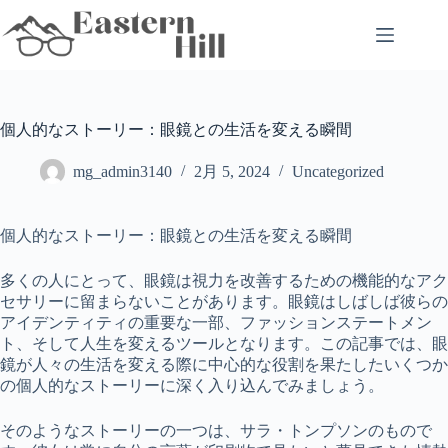
コ
ン
テ
ン
ツ
へ
個人的なストーリー：眼鏡との生活を変える瞬間
ス
キ
mg_admin3140
2月 5, 2024
Uncategorized
ッ
プ
個人的なストーリー：眼鏡との生活を変える瞬間
多くの人にとって、眼鏡は視力を改善するための機能的なアク
セサリーに留まらないことがあります。眼鏡はしばしば彼らの
アイデンティティの重要な一部、ファッションステートメン
ト、そして人生を変えるツールとなります。この記事では、眼
鏡が人々の生活を変える際に中心的な役割を果たしたいくつか
の個人的なストーリーに深く入り込んでみましょう。
そのようなストーリーの一つは、サラ・トンプソンのもので