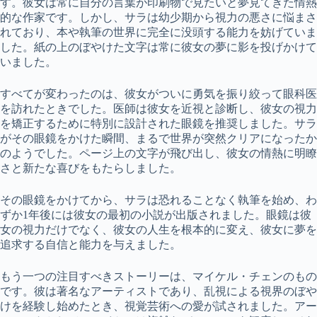
す。彼女は常に自分の言葉が印刷物で見たいと夢見てきた情熱
的な作家です。しかし、サラは幼少期から視力の悪さに悩まさ
れており、本や執筆の世界に完全に没頭する能力を妨げていま
した。紙の上のぼやけた文字は常に彼女の夢に影を投げかけて
いました。
すべてが変わったのは、彼女がついに勇気を振り絞って眼科医
を訪れたときでした。医師は彼女を近視と診断し、彼女の視力
を矯正するために特別に設計された眼鏡を推奨しました。サラ
がその眼鏡をかけた瞬間、まるで世界が突然クリアになったか
のようでした。ページ上の文字が飛び出し、彼女の情熱に明瞭
さと新たな喜びをもたらしました。
その眼鏡をかけてから、サラは恐れることなく執筆を始め、わ
ずか1年後には彼女の最初の小説が出版されました。眼鏡は彼
女の視力だけでなく、彼女の人生を根本的に変え、彼女に夢を
追求する自信と能力を与えました。
もう一つの注目すべきストーリーは、マイケル・チェンのもの
です。彼は著名なアーティストであり、乱視による視界のぼや
けを経験し始めたとき、視覚芸術への愛が試されました。アー