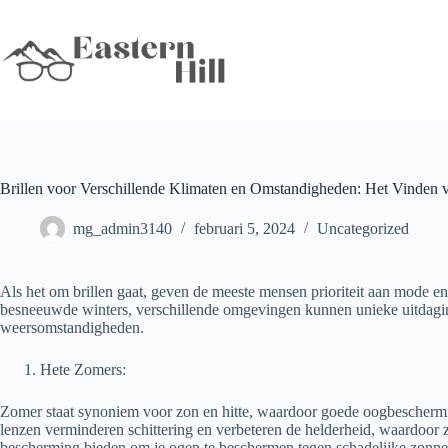
Ga
naar
de
inhoud
Brillen voor Verschillende Klimaten en Omstandigheden: Het Vinden v
mg_admin3140
februari 5, 2024
Uncategorized
Als het om brillen gaat, geven de meeste mensen prioriteit aan mode en 
besneeuwde winters, verschillende omgevingen kunnen unieke uitdaging
weersomstandigheden.
Hete Zomers:
Zomer staat synoniem voor zon en hitte, waardoor goede oogbeschermin
lenzen verminderen schittering en verbeteren de helderheid, waardoor z
bescherming bieden om je ogen te beschermen tegen schadelijke zonnes