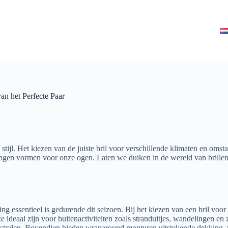
an het Perfecte Paar
stijl. Het kiezen van de juiste bril voor verschillende klimaten en oms
en vormen voor onze ogen. Laten we duiken in de wereld van brillen e
g essentieel is gedurende dit seizoen. Bij het kiezen van een bril vo
e ideaal zijn voor buitenactiviteiten zoals stranduitjes, wandelingen 
tralen. Bovendien bieden wraparound monturen uitstekende dekking, wa