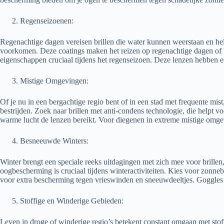
Regenseizoenen:
Regenachtige dagen vereisen brillen die water kunnen weerstaan en he
voorkomen. Deze coatings maken het reizen op regenachtige dagen of bui
eigenschappen cruciaal tijdens het regenseizoen. Deze lenzen hebben ee
Mistige Omgevingen:
Of je nu in een bergachtige regio bent of in een stad met frequente mi
bestrijden. Zoek naar brillen met anti-condens technologie, die helpt 
warme lucht de lenzen bereikt. Voor diegenen in extreme mistige omgev
Besneeuwde Winters:
Winter brengt een speciale reeks uitdagingen met zich mee voor brill
oogbescherming is cruciaal tijdens winteractiviteiten. Kies voor zon
voor extra bescherming tegen vrieswinden en sneeuwdeeltjes. Goggles 
Stoffige en Winderige Gebieden:
Leven in droge of winderige regio’s betekent constant omgaan met stof