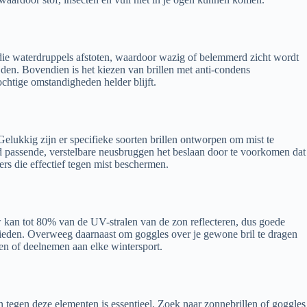
die waterdruppels afstoten, waardoor wazig of belemmerd zicht wordt
jden. Bovendien is het kiezen van brillen met anti-condens
chtige omstandigheden helder blijft.
Gelukkig zijn er specifieke soorten brillen ontworpen om mist te
ed passende, verstelbare neusbruggen het beslaan door te voorkomen dat
rs die effectief tegen mist beschermen.
 kan tot 80% van de UV-stralen van de zon reflecteren, dus goede
bieden. Overweeg daarnaast om goggles over je gewone bril te dragen
en of deelnemen aan elke wintersport.
 tegen deze elementen is essentieel. Zoek naar zonnebrillen of goggles