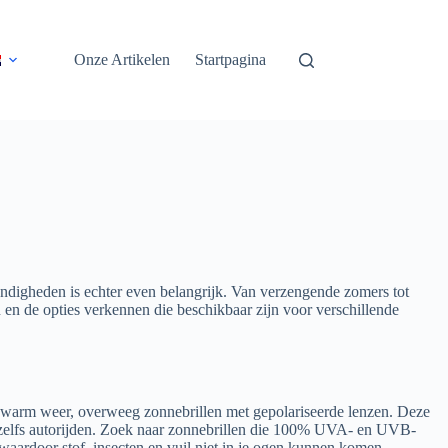
Onze Artikelen
Startpagina
tandigheden is echter even belangrijk. Van verzengende zomers tot
n de opties verkennen die beschikbaar zijn voor verschillende
or warm weer, overweeg zonnebrillen met gepolariseerde lenzen. Deze
en zelfs autorijden. Zoek naar zonnebrillen die 100% UVA- en UVB-
ardoor stof, insecten en vuil niet in je ogen kunnen komen.