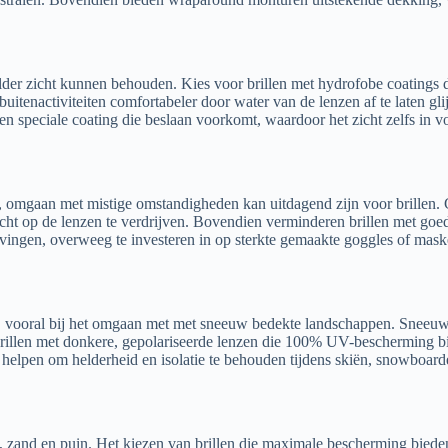
lder zicht kunnen behouden. Kies voor brillen met hydrofobe coatings 
tenactiviteiten comfortabeler door water van de lenzen af te laten gli
n speciale coating die beslaan voorkomt, waardoor het zicht zelfs in vo
st, omgaan met mistige omstandigheden kan uitdagend zijn voor brillen. 
vocht op de lenzen te verdrijven. Bovendien verminderen brillen met go
ingen, overweeg te investeren in op sterkte gemaakte goggles of maske
en, vooral bij het omgaan met met sneeuw bedekte landschappen. Sneeuw
nebrillen met donkere, gepolariseerde lenzen die 100% UV-bescherming 
helpen om helderheid en isolatie te behouden tijdens skiën, snowboard
, zand en puin. Het kiezen van brillen die maximale bescherming bieden